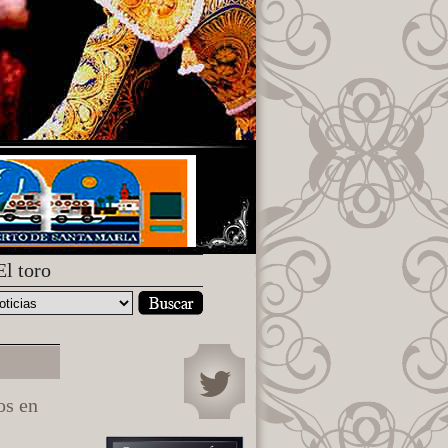
El toro
os en