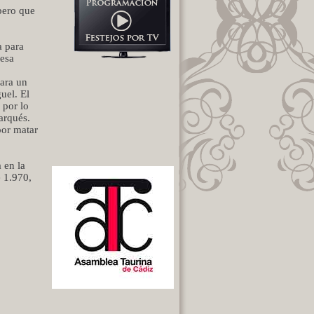
pero que
a para
 esa
ara un
uel. El
 por lo
arqués.
por matar
 en la
e 1.970,