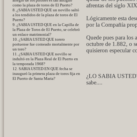
arreglo de los pitones es tan antiguo
afrentas del siglo XI
como la plaza de toros de El Puerto?
8. ¿SABIA USTED QUE un novillo saltó
a los tendidos de la plaza de toros de El
Lógicamente esta desc
Puerto?
por la Compañía propi
9. ¿SABIA USTED QUE en la Capilla de
la Plaza de Toros de El Puerto, se celebró
un enlace matrimonial?
Quede pues para los a
10. ¿SABIA USTED QUE torero
octubre de 1.882, o s
portuense fue corneado mortalmente por
un toro?
quisieron especular co
11. ¿SABIA USTED QUE novillo se
indultó en la Plaza Real de El Puerto en
la temporada 1968?
12. SABIA USTED EN QUE fecha se
inauguró la primera plaza de toros fija en
¿LO SABIA USTED? 
El Puerto de Santa Maria?
sabe....