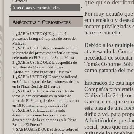
Carteles
que quiso derribar
Anécdotas y curiosidades
Por muy extraño que 
emblemático y deseado
Anécdotas y Curiosidades
mentes privilegiadas 
hacerse con ella.
1. ¿SABIA USTED QUE ganadería
portuense inauguró la plaza de toros de
Málaga?
Debido a los múltipl
2. ¿SABIA USTED desde cuando se tiene
atravesando la Compañ
referencia del primer espectáculo taurino
necesidad de solicita
celebrado en El Puerto de Santa Maria.
3. ¿SABIA USTED QUE la despedida de
Tomás Osborne Böhl d
novillero de Manuel Rodríguez
como garantía del me
"Manolete" tuvo lugar en El Puerto?
4. ¿SABIA USTED QUE picador falleció
en Cádiz, después de las lesiones sufridas
Enterados de esta hip
en la Plaza Real de El Puerto?
Compañía propietaria 
5. ¿SABIA USTED cuentas corridas de
Cádiz el día 24 de oc
toros se han celebrado en la plaza de
toros de El Puerto, desde su inauguración
García, en el que en 
en 1880 hasta la temporada 2001?
esta plaza de una fue
6. ¿SABIA USTED... cual ha sido
dirijo a vd. para prop
denominada como la corrida mas
desgraciada de la celebradas en la Plaza
Advirtiéndole que dar
Real de El Puerto?
social, pues que mi de
7. SABIA USTED QUE el debate sobre el
quitar de los pueblo