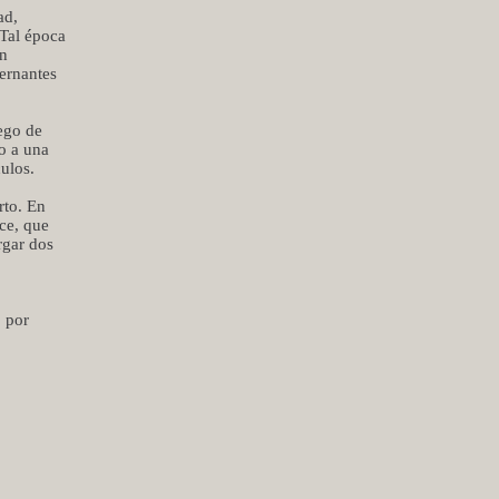
ad,
 Tal época
en
ernantes
iego de
o a una
ulos.
rto. En
ce, que
rgar dos
, por