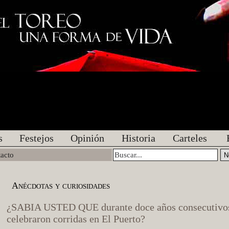
s
Festejos
Opinión
Historia
Carteles
acto
Anécdotas y curiosidades
¿SABIA USTED QUE durante doce años consecutivos
celebraron corridas en El Puerto?