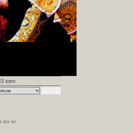
El toro
 no se