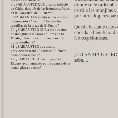
los festejos taurinos?
donde se le ordenaba 
8. ¿SABIA USTED QUE picador falleció
en Cádiz, después de las lesiones sufridas
cerró a las monjitas 
en la Plaza Real de El Puerto?
por otros lugares para
9. SABIA USTED cuando se inauguro el
monumento a "Paquirri" frente a las
taquillas de la plaza de El Puerto?
Queda bastante claro 
10. ¿SABIA USTED QUE a los dos años
corrida a beneficio de
de inaugurada la Plaza de Toros de El
Concepcionistas.
Puerto, hubo un sector financiero que
quiso derribarla?
11. ¿SABIA USTED que diestro
provinciano mató 12 toros en El Puerto
¿LO SABIA USTED? 
en una sola semana?
12. ¿SABIA USTED cuanto pagó el
sabe....
Excmo. ayuntamiento por la compra de la
actual plaza de toros?