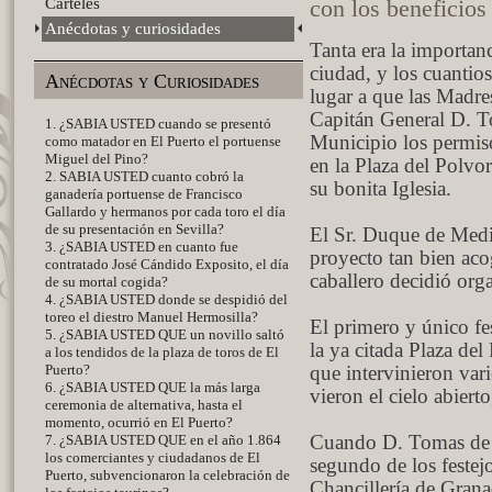
Carteles
con los beneficios 
Anécdotas y curiosidades
Tanta era la importanci
ciudad, y los cuantio
Anécdotas y Curiosidades
lugar a que las Madre
Capitán General D. T
1. ¿SABIA USTED cuando se presentó
Municipio los permiso
como matador en El Puerto el portuense
Miguel del Pino?
en la Plaza del Polvor
2. SABIA USTED cuanto cobró la
su bonita Iglesia.
ganadería portuense de Francisco
Gallardo y hermanos por cada toro el día
de su presentación en Sevilla?
El Sr. Duque de Medina
3. ¿SABIA USTED en cuanto fue
proyecto tan bien aco
contratado José Cándido Exposito, el día
caballero decidió orga
de su mortal cogida?
4. ¿SABIA USTED donde se despidió del
toreo el diestro Manuel Hermosilla?
El primero y único fes
5. ¿SABIA USTED QUE un novillo saltó
la ya citada Plaza del
a los tendidos de la plaza de toros de El
Puerto?
que intervinieron var
6. ¿SABIA USTED QUE la más larga
vieron el cielo abiert
ceremonia de alternativa, hasta el
momento, ocurrió en El Puerto?
7. ¿SABIA USTED QUE en el año 1.864
Cuando D. Tomas de I
los comerciantes y ciudadanos de El
segundo de los festejo
Puerto, subvencionaron la celebración de
Chancillería de Grana