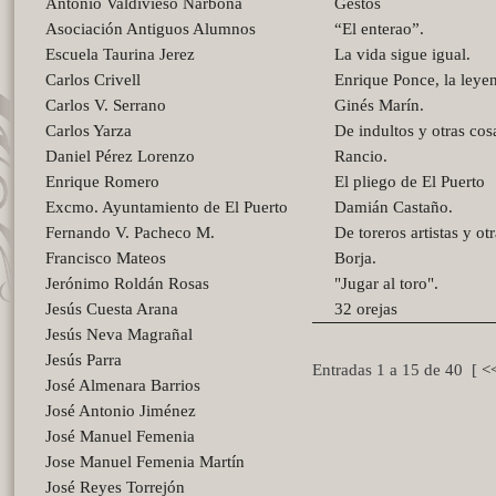
Antonio Valdivieso Narbona
Gestos
Asociación Antiguos Alumnos
“El enterao”.
Escuela Taurina Jerez
La vida sigue igual.
Carlos Crivell
Enrique Ponce, la leye
Carlos V. Serrano
Ginés Marín.
Carlos Yarza
De indultos y otras cos
Daniel Pérez Lorenzo
Rancio.
Enrique Romero
El pliego de El Puerto
Excmo. Ayuntamiento de El Puerto
Damián Castaño.
Fernando V. Pacheco M.
De toreros artistas y ot
Francisco Mateos
Borja.
Jerónimo Roldán Rosas
"Jugar al toro".
Jesús Cuesta Arana
32 orejas
Jesús Neva Magrañal
Jesús Parra
Entradas 1 a 15 de 40 [
<
José Almenara Barrios
José Antonio Jiménez
José Manuel Femenia
Jose Manuel Femenia Martín
José Reyes Torrejón