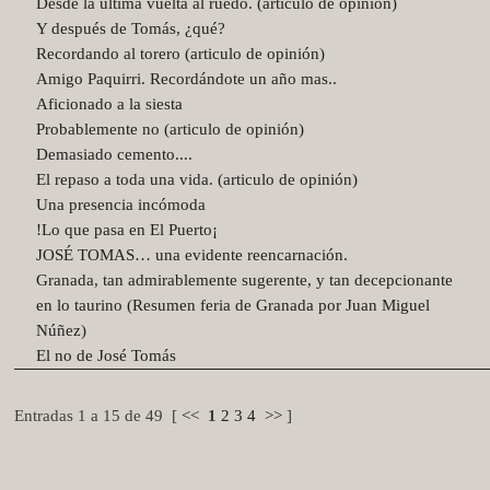
Desde la última vuelta al ruedo. (articulo de opinión)
Y después de Tomás, ¿qué?
Recordando al torero (articulo de opinión)
Amigo Paquirri. Recordándote un año mas..
Aficionado a la siesta
Probablemente no (articulo de opinión)
Demasiado cemento....
El repaso a toda una vida. (articulo de opinión)
Una presencia incómoda
!Lo que pasa en El Puerto¡
JOSÉ TOMAS… una evidente reencarnación.
Granada, tan admirablemente sugerente, y tan decepcionante
en lo taurino (Resumen feria de Granada por Juan Miguel
Núñez)
El no de José Tomás
Entradas 1 a 15 de 49 [
<<
1
2
3
4
>>
]