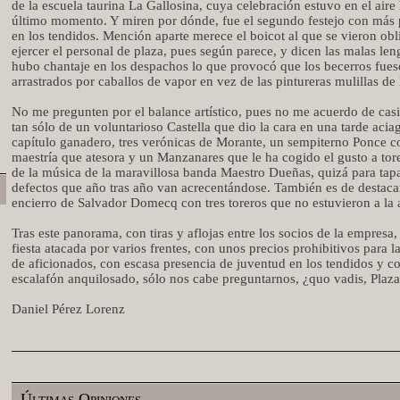
de la escuela taurina La Gallosina, cuya celebración estuvo en el aire 
último momento. Y miren por dónde, fue el segundo festejo con más 
en los tendidos. Mención aparte merece el boicot al que se vieron obl
ejercer el personal de plaza, pues según parece, y dicen las malas len
hubo chantaje en los despachos lo que provocó que los becerros fue
arrastrados por caballos de vapor en vez de las pintureras mulillas de 
No me pregunten por el balance artístico, pues no me acuerdo de casi
tan sólo de un voluntarioso Castella que dio la cara en una tarde acia
capítulo ganadero, tres verónicas de Morante, un sempiterno Ponce c
maestría que atesora y un Manzanares que le ha cogido el gusto a tore
de la música de la maravillosa banda Maestro Dueñas, quizá para tapa
defectos que año tras año van acrecentándose. También es de destaca
encierro de Salvador Domecq con tres toreros que no estuvieron a la a
Tras este panorama, con tiras y aflojas entre los socios de la empresa
fiesta atacada por varios frentes, con unos precios prohibitivos para 
de aficionados, con escasa presencia de juventud en los tendidos y c
escalafón anquilosado, sólo nos cabe preguntarnos, ¿quo vadis, Plaz
Daniel Pérez Lorenz
Últimas Opiniones