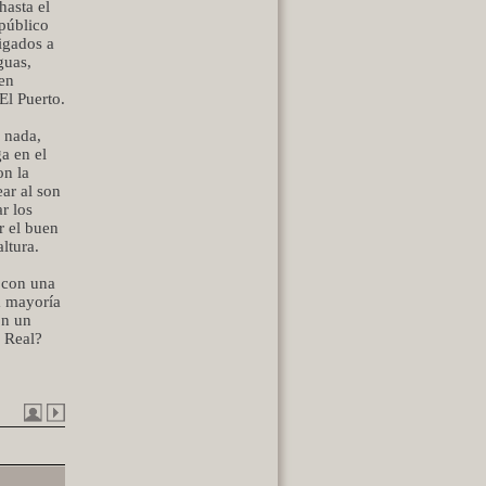
hasta el
público
igados a
guas,
sen
El Puerto.
 nada,
ga en el
on la
ar al son
r los
r el buen
ltura.
, con una
la mayoría
on un
a Real?