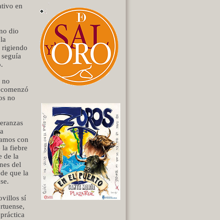
tivo en
no dio
la
 rigiendo
 seguía
.
y no
do comenzó
ios no
eranzas
la
tramos con
la fiebre
 de la
nes del
 de que la
se.
villos sí
ortuense,
 práctica