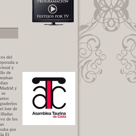
os del
emporada a
visual y
llo de
ontaban
olían
y Madrid y
 se
arios
 graderíos
l lote de
illadas
ivo de los
ñas
iraba por
ía El