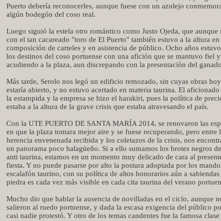
Puerto debería reconocerles, aunque fuese con un azulejo conmemora
algún bodegón del coso real.
Luego siguió la estela otro romántico como Justo Ojeda, que aunque 
con el tan cacareado "toro de El Puerto" también estuvo a la altura en 
composición de carteles y en asistencia de público. Ocho años estuvo
los destinos del coso portuense con una afición que se mantuvo fiel y
acudiendo a la plaza, aun discrepando con la presentación del ganado
Más tarde, Serolo nos legó un edificio remozado, sin cuyas obras ho
estaría abierto, y no estuvo acertado en materia taurina. El aficiona
la estampida y la empresa se hizo el harakiri, pues la política de prec
estaba a la altura de la grave crisis que estaba atravesando el país.
Con la UTE PUERTO DE SANTA MARÍA 2014, se renovaron las esp
en que la plaza tomara mejor aire y se fuese recuperando, pero entre 
herencia envenenada recibida y los coletazos de la crisis, nos encon
un panorama poco halagüeño. Si a ello sumamos los brotes negros de 
anti taurina, estamos en un momento muy delicado de cara al presente
fiesta. Y no puede pasarse por alto la postura adoptada por los mando
escalafón taurino, con su política de altos honorarios aún a sabiendas
piedra es cada vez más visible en cada cita taurina del verano portuen
Mucho dio que hablar la ausencia de novilladas en el ciclo, aunque no
salieron al ruedo portuense, y dada la escasa exigencia del público p
casi nadie protestó. Y otro de los temas candentes fue la famosa clase