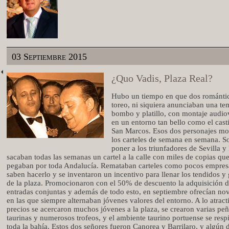
03 Septiembre 2015
¿Quo Vadis, Plaza Real?
Hubo un tiempo en que dos romántic
toreo, ni siquiera anunciaban una t
bombo y platillo, con montaje audio
en un entorno tan bello como el casti
San Marcos. Esos dos personajes m
los carteles de semana en semana. S
poner a los triunfadores de Sevilla 
sacaban todas las semanas un cartel a la calle con miles de copias que
pegaban por toda Andalucía. Remataban carteles como pocos empres
saben hacerlo y se inventaron un incentivo para llenar los tendidos y
de la plaza. Promocionaron con el 50% de descuento la adquisición de
entradas conjuntas y además de todo esto, en septiembre ofrecían nov
en las que siempre alternaban jóvenes valores del entorno. A lo atract
precios se acercaron muchos jóvenes a la plaza, se crearon varias pe
taurinas y numerosos trofeos, y el ambiente taurino portuense se resp
toda la bahía. Estos dos señores fueron Canorea y Barrilaro, y algún d