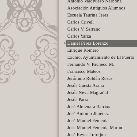
Antonio Valdivieso Narbona
Asociación Antiguos Alumnos
Escuela Taurina Jerez
Carlos Crivell
Carlos V. Serrano
Carlos Yarza
Daniel Pérez Lorenzo
Enrique Romero
Excmo. Ayuntamiento de El Puerto
Fernando V. Pacheco M.
Francisco Mateos
Jerónimo Roldán Rosas
Jesús Cuesta Arana
Jesús Neva Magrañal
Jesús Parra
José Almenara Barrios
José Antonio Jiménez
José Manuel Femenia
Jose Manuel Femenia Martín
José Reyes Torrejón