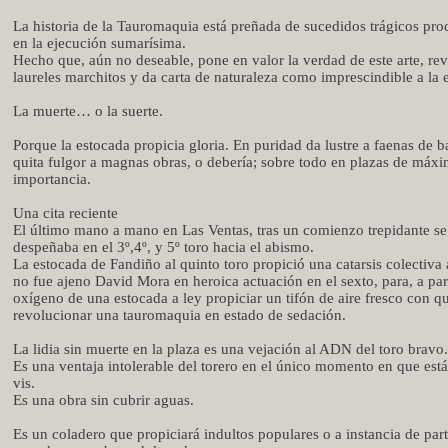
La historia de la Tauromaquia está preñada de sucedidos trágicos pr
en la ejecución sumarísima.
Hecho que, aún no deseable, pone en valor la verdad de este arte, re
laureles marchitos y da carta de naturaleza como imprescindible a la 
La muerte… o la suerte.
Porque la estocada propicia gloria. En puridad da lustre a faenas de 
quita fulgor a magnas obras, o debería; sobre todo en plazas de máx
importancia.
Una cita reciente
El último mano a mano en Las Ventas, tras un comienzo trepidante se
despeñaba en el 3º,4º, y 5º toro hacia el abismo.
La estocada de Fandiño al quinto toro propició una catarsis colectiva 
no fue ajeno David Mora en heroica actuación en el sexto, para, a part
oxígeno de una estocada a ley propiciar un tifón de aire fresco con q
revolucionar una tauromaquia en estado de sedación.
La lidia sin muerte en la plaza es una vejación al ADN del toro bravo.
Es una ventaja intolerable del torero en el único momento en que está
vis.
Es una obra sin cubrir aguas.
Es un coladero que propiciará indultos populares o a instancia de part