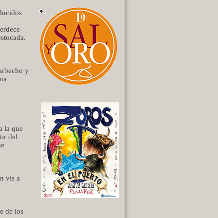
oducidos
verdece
estocada.
barbecho y
ima
a la que
ir del
ue
n vis a
e de los