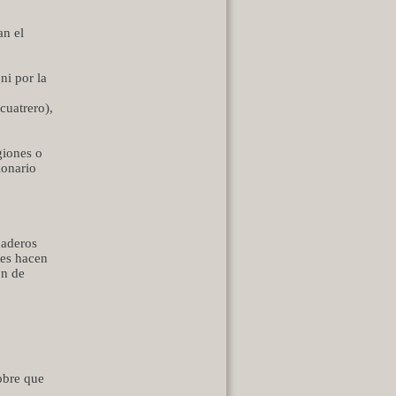
an el
ni por la
cuatrero),
giones o
ionario
naderos
les hacen
ón de
obre que