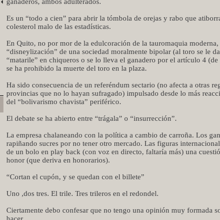
ganaderos, ambos adulterados.
Es un “todo a cien” para abrir la tómbola de orejas y rabo que atiborr
colesterol malo de las estadísticas.
En Quito, no por mor de la edulcoración de la tauromaquia moderna, 
“disneylización” de una sociedad moralmente bipolar (al toro se le da
“matarile” en chiqueros o se lo lleva el ganadero por el artículo 4 (de 
se ha prohibido la muerte del toro en la plaza.
Ha sido consecuencia de un referéndum sectario (no afecta a otras re
provincias que no lo hayan sufragado) impulsado desde lo más reacc
del “bolivarismo chavista” periférico.
El debate se ha abierto entre “trágala” o “insurrección”.
La empresa chalaneando con la política a cambio de carroña. Los ga
rapiñando sucres por no tener otro mercado. Las figuras internaciona
de un bolo en play back (con voz en directo, faltaría más) una cuesti
honor (que deriva en honorarios).
“Cortan el cupón, y se quedan con el billete”
Uno ,dos tres. El trile. Tres trileros en el redondel.
Ciertamente debo confesar que no tengo una opinión muy formada s
hacer.