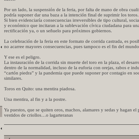
Por un lado, la suspensión de la feria, por falta de mano de obra cuali
podría suponer dar una baza a la intención final de suprimir los toros.
Si bien evidenciaría consecuencias irreversibles de tipo cultural, social
y económico que incitaran a la sublevación cívica ciudadana para un
rectificación ya, o un señuelo para próximos gobiernos.
La celebración de la feria en este formato de corrida castrada, es posi
no acarree mayores consecuencias, pues tampoco es el fin del mundo
Y ese es el peligro.
La instauración de la corrida sin muerte del toro en la plaza, el desarr
dentro de la normalidad, incluso de la euforia con orejas, rabos e ind
“cartón piedra” y la pandemia que puede suponer por contagio en so
similares.
Toros en Quito: una mentira piadosa.
Una mentira, al fin y a la postre.
Ya puestos, que se quiten oros, machos, alamares y sedas y hagan el
vestidos de criollos…o lagarteranas