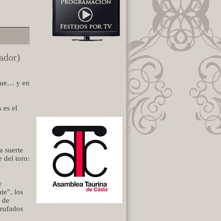
ador)
oque… y en
 es el
a suerte
 del toro:
y
te”, los
n de
trufados