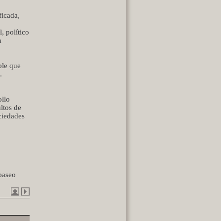
ficada,
, político
a
ble que
.
ollo
ultos de
ciedades
 paseo