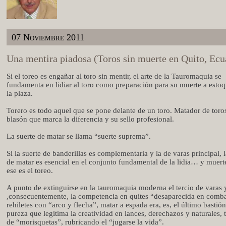
07 Noviembre 2011
Una mentira piadosa (Toros sin muerte en Quito, Ecu
Si el toreo es engañar al toro sin mentir, el arte de la Tauromaquia se
fundamenta en lidiar al toro como preparación para su muerte a est
la plaza.
Torero es todo aquel que se pone delante de un toro. Matador de toros
blasón que marca la diferencia y su sello profesional.
La suerte de matar se llama “suerte suprema”.
Si la suerte de banderillas es complementaria y la de varas principal, l
de matar es esencial en el conjunto fundamental de la lidia… y muerte
ese es el toreo.
A punto de extinguirse en la tauromaquia moderna el tercio de varas 
,consecuentemente, la competencia en quites “desaparecida en comba
rehiletes con “arco y flecha”, matar a espada era, es, el último bastió
pureza que legitima la creatividad en lances, derechazos y naturales, 
de “morisquetas”, rubricando el “jugarse la vida”.