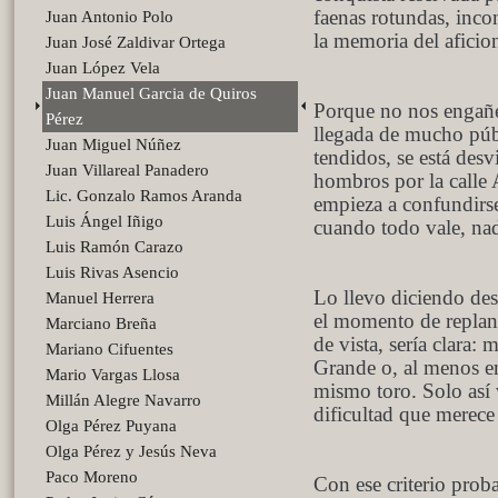
faenas rotundas, inco
Juan Antonio Polo
la memoria del aficio
Juan José Zaldivar Ortega
Juan López Vela
Juan Manuel Garcia de Quiros
Porque no nos engañem
Pérez
llegada de mucho púb
Juan Miguel Núñez
tendidos, se está desv
Juan Villareal Panadero
hombros por la calle 
Lic. Gonzalo Ramos Aranda
empieza a confundirse
Luis Ángel Iñigo
cuando todo vale, nad
Luis Ramón Carazo
Luis Rivas Asencio
Lo llevo diciendo de
Manuel Herrera
el momento de replan
Marciano Breña
de vista, sería clara: 
Mariano Cifuentes
Grande o, al menos en
Mario Vargas Llosa
mismo toro. Solo así v
Millán Alegre Navarro
dificultad que merece
Olga Pérez Puyana
Olga Pérez y Jesús Neva
Paco Moreno
Con ese criterio pro