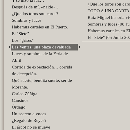
Y se hizo la luz…
¿Que los toros son car
Después de mí, «naide»…
TODO A UNA CARTA (2
¿Que los toros son caros?
Ruiz Miguel historia vi
Sombras y luces
Sombras y luces (08 J
Habemus carteles en El Puerto.
Habemus carteles en El
El "Siete"
El "Siete" (05 Junio 20
Los "grises"
Las Ventas, una plaza devaluada
Luces y sombras de la Feria de
Abril
Corrida de expectación… corrida
de decepción.
Qué suerte, bendita suerte, ser de
Morante.
Carlos Zúñiga
Cansinos
Órdago
Un secreto a voces
¿Regalo de Reyes?
El árbol no se mueve