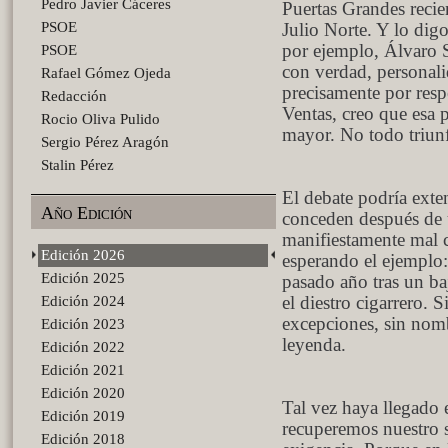
Pedro Javier Cáceres
Puertas Grandes recie
PSOE
Julio Norte. Y lo dig
por ejemplo, Álvaro 
PSOE
con verdad, personali
Rafael Gómez Ojeda
precisamente por respe
Redacción
Ventas, creo que esa
Rocio Oliva Pulido
mayor. No todo triun
Sergio Pérez Aragón
Stalin Pérez
El debate podría exte
Año Edición
conceden después de 
manifiestamente mal c
Edición 2026
esperando el ejemplo:
Edición 2025
pasado año tras un ba
Edición 2024
el diestro cigarrero. S
excepciones, sin nomb
Edición 2023
leyenda.
Edición 2022
Edición 2021
Edición 2020
Tal vez haya llegado
Edición 2019
recuperemos nuestro s
Edición 2018