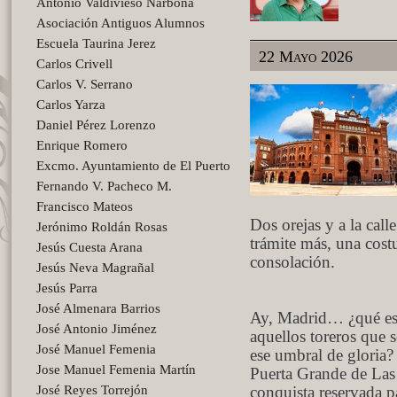
Antonio Valdivieso Narbona
Asociación Antiguos Alumnos
Escuela Taurina Jerez
22 Mayo 2026
Carlos Crivell
Carlos V. Serrano
Carlos Yarza
Daniel Pérez Lorenzo
Enrique Romero
Excmo. Ayuntamiento de El Puerto
Fernando V. Pacheco M.
Francisco Mateos
Dos orejas y a la call
Jerónimo Roldán Rosas
trámite más, una cos
Jesús Cuesta Arana
consolación.
Jesús Neva Magrañal
Jesús Parra
José Almenara Barrios
Ay, Madrid… ¿qué es
José Antonio Jiménez
aquellos toreros que s
José Manuel Femenia
ese umbral de gloria?
Jose Manuel Femenia Martín
Puerta Grande de Las 
José Reyes Torrejón
conquista reservada p