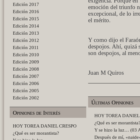
exigencia. Porque en 
Edición 2017
emoción del triunfo n
Edición 2016
excepcional, de lo ir
Edición 2015
el mérito.
Edición 2014
Edición 2013
Y como dijo el Faraón
Edición 2012
despojos. Ahí, quizá s
Edición 2011
son despojos, al men
Edición 2010
Edición 2009
Edición 2008
Juan M Quiros
Edición 2007
Edición 2006
Edición 2005
Edición 2002
Últimas Opiniones
Opiniones de Interés
HOY TOREA DANIEL C
¿Qué es ser morantista
HOY TOREA DANIEL CRESPO
Y se hizo la luz… (03 
¿Qué es ser morantista?
Después de mí, «naid