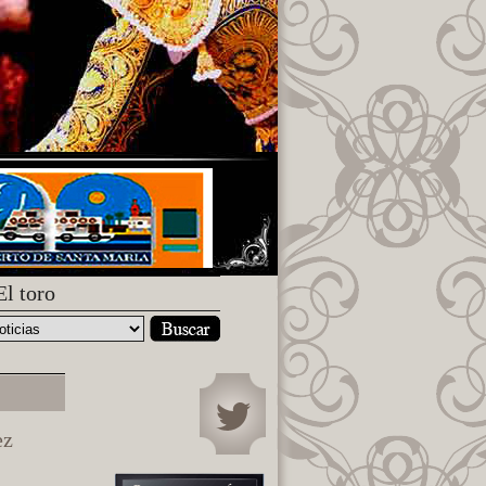
El toro
ez