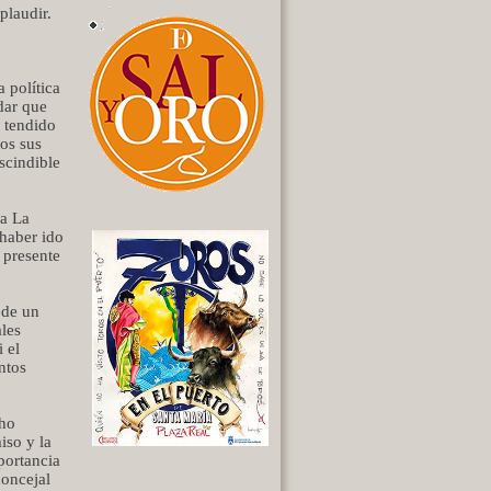
plaudir.
 política
dar que
n tendido
os sus
scindible
na La
 haber ido
 presente
 de un
les
 el
ntos
cho
iso y la
portancia
concejal