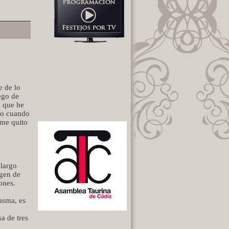
e de lo
ego de
, que he
do cuando
 me quito
 largo
rgen de
ones.
asma, es
a de tres