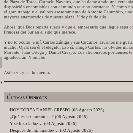
de Plaza de Toros, Carmelo Navarro, que ha demostrado una cercanía
disposición encomiables con el mundo taurino portuense. Y, cómo no
el gran trabajo y el valioso asesoramiento de Antonio Carambito, uno
mayores enamorados de nuestra plaza. Y doy fe de ello.
Ahora, que Dios reparta suerte y que el empresario que llegue sepa co
Princesa del Sur en el sitio que merece.
Y no lo oculto: a mí, Carlos Zúñiga y sus Circuitos Taurinos me gusta
mucho. Ojalá sea él el elegido. Eso sí, amigo Carlos, no olvides mi c
Morante, Juan Ortega y Daniel Crespo. Los aficionados portuenses te
agradecerán. Y mucho.
Así lo vi, y así lo cuento.
Últimas Opiniones
HOY TOREA DANIEL CRESPO (08 Agosto 2026)
¿Qué es ser morantista? (06 Agosto 2026)
Y se hizo la luz… (03 Agosto 2026)
Después de mí, «naide»… (02 Agosto 2026)