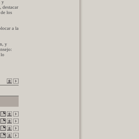
 y
, destacar
 de los
locar a la
n, y
onsejo:
 lo