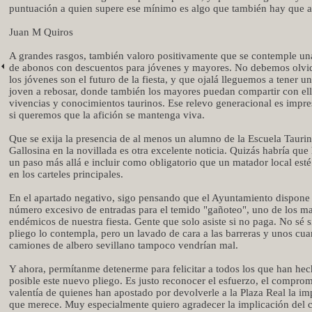
puntuación a quien supere ese mínimo es algo que también hay que a
Juan M Quiros
A grandes rasgos, también valoro positivamente que se contemple una
de abonos con descuentos para jóvenes y mayores. No debemos olvi
los jóvenes son el futuro de la fiesta, y que ojalá lleguemos a tener u
joven a rebosar, donde también los mayores puedan compartir con ell
vivencias y conocimientos taurinos. Ese relevo generacional es impre
si queremos que la afición se mantenga viva.
Que se exija la presencia de al menos un alumno de la Escuela Tauri
Gallosina en la novillada es otra excelente noticia. Quizás habría que
un paso más allá e incluir como obligatorio que un matador local esté
en los carteles principales.
En el apartado negativo, sigo pensando que el Ayuntamiento dispone
número excesivo de entradas para el temido "gañoteo", uno de los ma
endémicos de nuestra fiesta. Gente que solo asiste si no paga. No sé si
pliego lo contempla, pero un lavado de cara a las barreras y unos cua
camiones de albero sevillano tampoco vendrían mal.
Y ahora, permítanme detenerme para felicitar a todos los que han he
posible este nuevo pliego. Es justo reconocer el esfuerzo, el comprom
valentía de quienes han apostado por devolverle a la Plaza Real la im
que merece. Muy especialmente quiero agradecer la implicación del 