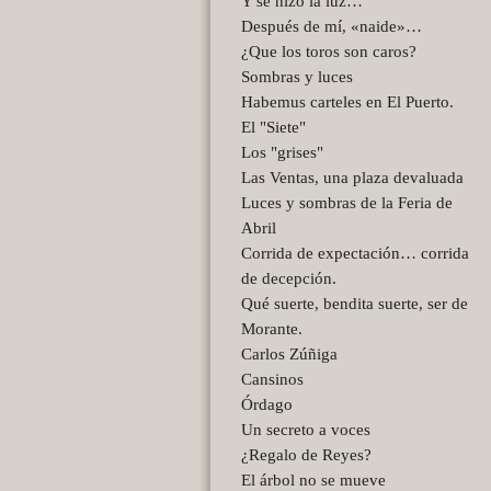
Y se hizo la luz…
Después de mí, «naide»…
¿Que los toros son caros?
Sombras y luces
Habemus carteles en El Puerto.
El "Siete"
Los "grises"
Las Ventas, una plaza devaluada
Luces y sombras de la Feria de
Abril
Corrida de expectación… corrida
de decepción.
Qué suerte, bendita suerte, ser de
Morante.
Carlos Zúñiga
Cansinos
Órdago
Un secreto a voces
¿Regalo de Reyes?
El árbol no se mueve