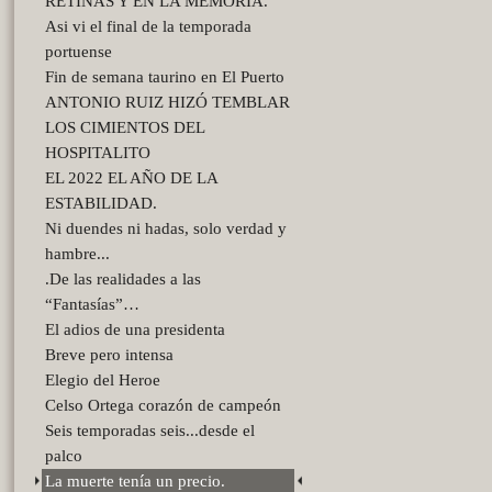
RETINAS Y EN LA MEMORIA.
Asi vi el final de la temporada
portuense
Fin de semana taurino en El Puerto
ANTONIO RUIZ HIZÓ TEMBLAR
LOS CIMIENTOS DEL
HOSPITALITO
EL 2022 EL AÑO DE LA
ESTABILIDAD.
Ni duendes ni hadas, solo verdad y
hambre...
.De las realidades a las
“Fantasías”…
El adios de una presidenta
Breve pero intensa
Elegio del Heroe
Celso Ortega corazón de campeón
Seis temporadas seis...desde el
palco
La muerte tenía un precio.