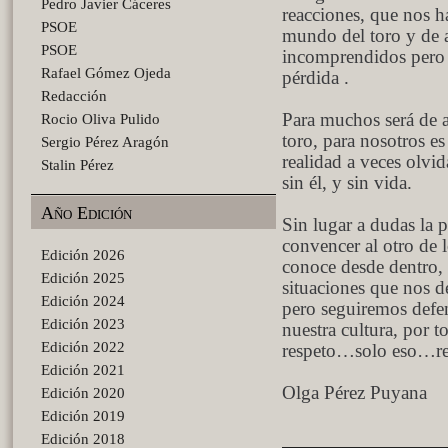
Pedro Javier Cáceres
reacciones, que nos 
PSOE
mundo del toro y de 
PSOE
incomprendidos pero s
Rafael Gómez Ojeda
pérdida .
Redacción
Para muchos será de a
Rocio Oliva Pulido
toro, para nosotros e
Sergio Pérez Aragón
realidad a veces olvi
Stalin Pérez
sin él, y sin vida.
Año Edición
Sin lugar a dudas la p
convencer al otro de
Edición 2026
conoce desde dentro, 
Edición 2025
situaciones que nos d
Edición 2024
pero seguiremos defe
Edición 2023
nuestra cultura, por t
Edición 2022
respeto…solo eso…re
Edición 2021
Olga Pérez Puyana
Edición 2020
Edición 2019
Edición 2018