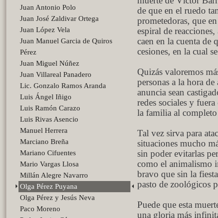
muerte de Víctor Barr
Juan Antonio Polo
de que en el ruedo ta
Juan José Zaldivar Ortega
prometedoras, que en
Juan López Vela
espiral de reacciones
caen en la cuenta de q
Juan Manuel Garcia de Quiros
cesiones, en la cual 
Pérez
Juan Miguel Núñez
Quizás valoremos más 
Juan Villareal Panadero
personas a la hora de
Lic. Gonzalo Ramos Aranda
anuncia sean castigad
Luis Ángel Iñigo
redes sociales y fuera 
Luis Ramón Carazo
la familia al complet
Luis Rivas Asencio
Manuel Herrera
Tal vez sirva para ata
Marciano Breña
situaciones mucho má
Mariano Cifuentes
sin poder evitarlas p
como el animalismo 
Mario Vargas Llosa
bravo que sin la fiesta
Millán Alegre Navarro
pasto de zoológicos p
Olga Pérez Puyana
Olga Pérez y Jesús Neva
Puede que esta muerte
Paco Moreno
una gloria más infini