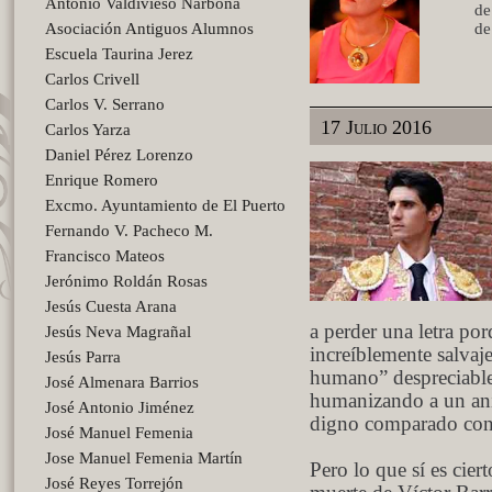
Antonio Valdivieso Narbona
de
Asociación Antiguos Alumnos
de
Escuela Taurina Jerez
Carlos Crivell
Carlos V. Serrano
17 Julio 2016
Carlos Yarza
Daniel Pérez Lorenzo
Enrique Romero
Excmo. Ayuntamiento de El Puerto
Fernando V. Pacheco M.
Francisco Mateos
Jerónimo Roldán Rosas
Jesús Cuesta Arana
a perder una letra por
Jesús Neva Magrañal
increíblemente salvaje
Jesús Parra
humano” despreciable 
José Almenara Barrios
humanizando a un anim
José Antonio Jiménez
digno comparado con
José Manuel Femenia
Jose Manuel Femenia Martín
Pero lo que sí es cier
José Reyes Torrejón