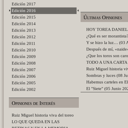
Edición 2017
Edición 2016
Últimas Opiniones
Edición 2015
Edición 2014
HOY TOREA DANIEL C
Edición 2013
¿Qué es ser morantista
Edición 2012
Y se hizo la luz… (03 
Edición 2011
Después de mí, «naid
Edición 2010
¿Que los toros son car
Edición 2009
TODO A UNA CARTA (2
Edición 2008
Ruiz Miguel historia vi
Edición 2007
Sombras y luces (08 J
Edición 2006
Habemus carteles en El
Edición 2005
El "Siete" (05 Junio 20
Edición 2002
Opiniones de Interés
Ruiz Miguel historia viva del toreo
LO QUE QUEDA EN LAS