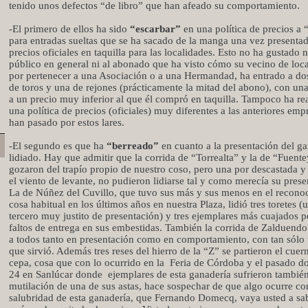
tenido unos defectos “de libro” que han afeado su comportamiento.
-El primero de ellos ha sido
“escarbar”
en una política de precios a 
para entradas sueltas que se ha sacado de la manga una vez presentad
precios oficiales en taquilla para las localidades. Esto no ha gustado n
público en general ni al abonado que ha visto cómo su vecino de loca
por pertenecer a una Asociación o a una Hermandad, ha entrado a dos
de toros y una de rejones (prácticamente la mitad del abono), con un
a un precio muy inferior al que él compró en taquilla. Tampoco ha re
una política de precios (oficiales) muy diferentes a las anteriores emp
han pasado por estos lares.
-El segundo es que ha
“berreado”
en cuanto a la presentación del g
lidiado. Hay que admitir que la corrida de “Torrealta” y la de “Fuent
gozaron del trapío propio de nuestro coso, pero una por descastada y 
el viento de levante, no pudieron lidiarse tal y como merecía su prese
La de Núñez del Cuvillo, que tuvo sus más y sus menos en el recono
cosa habitual en los últimos años en nuestra Plaza, lidió tres toretes (
tercero muy justito de presentación) y tres ejemplares más cuajados p
faltos de entrega en sus embestidas. También la corrida de Zalduend
a todos tanto en presentación como en comportamiento, con tan sólo 
que sirvió. Además tres reses del hierro de la “Z” se partieron el cuer
cepa, cosa que con lo ocurrido en la
Feria de Córdoba y el pasado 
24 en Sanlúcar donde
ejemplares de esta ganadería sufrieron tambié
mutilación de una de sus astas, hace sospechar de que algo ocurre co
salubridad de esta ganadería, que Fernando Domecq, vaya usted a sa