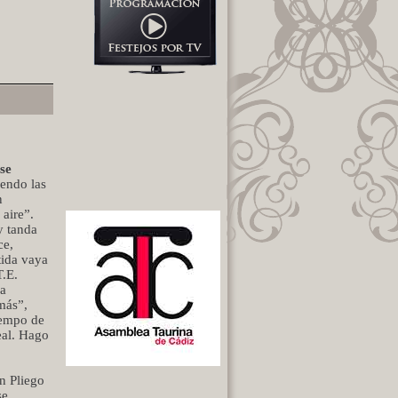
 se
iendo las
n
 aire”.
y tanda
ce,
tida vaya
T.E.
ra
más”,
iempo de
eal. Hago
n Pliego
se