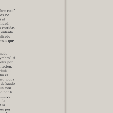
“low cost”
os los
i al
lidad,
 corridas
a entrada
alizado
resas que
anado
eymbro” sí
otra por
ntación.
cimiento,
uno el
ero todos
o defraudó
un toro
no por la
domingo
n
la
n la
ber por