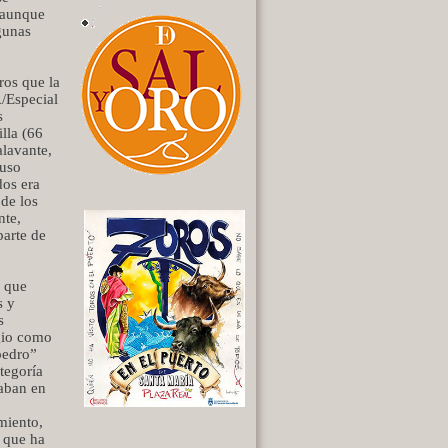
, aunque
gunas
ros que la
A/Especial
s
lla (66
alavante,
luso
dos era
 de los
nte,
parte de
a que
s y
s
igio como
pedro”
ategoría
aban en
miento,
a que ha