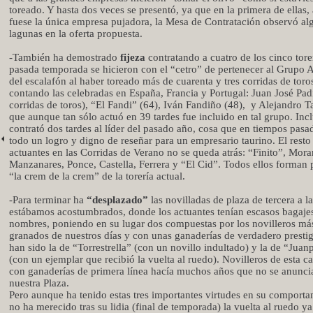
toreado. Y hasta dos veces se presentó, ya que en la primera de ellas
fuese la única empresa pujadora, la Mesa de Contratación observó al
lagunas en la oferta propuesta.
-También ha demostrado
fijeza
contratando a cuatro de los cinco tore
pasada temporada se hicieron con el “cetro” de pertenecer al Grupo 
del escalafón al haber toreado más de cuarenta y tres corridas de toro
contando las celebradas en España, Francia y Portugal: Juan José Padi
corridas de toros), “El Fandi” (64), Iván Fandiño (48),
y Alejandro T
que aunque tan sólo actuó en 39 tardes fue incluido en tal grupo. Inc
contrató dos tardes al líder del pasado año, cosa que en tiempos pasa
todo un logro y digno de reseñar para un empresario taurino. El resto
actuantes en las Corridas de Verano no se queda atrás: “Finito”, Mora
Manzanares, Ponce, Castella, Ferrera y “El Cid”. Todos ellos forman 
“la crem de la crem” de la torería actual.
-Para terminar ha
“desplazado”
las novilladas de plaza de tercera a l
estábamos acostumbrados, donde los actuantes tenían escasos bagaje
nombres, poniendo en su lugar dos compuestas por los novilleros má
granados de nuestros días y con unas ganaderías de verdadero prest
han sido la de “Torrestrella” (con un novillo indultado) y la de “Juan
(con un ejemplar que recibió la vuelta al ruedo). Novilleros de esta c
con ganaderías de primera línea hacía muchos años que no se anunci
nuestra Plaza.
Pero aunque ha tenido estas tres importantes virtudes en su comporta
no ha merecido tras su lidia (final de temporada) la vuelta al ruedo y