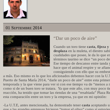
01 Septiembre 2014
“Dar un poco de aire”
Cuando un toro tiene
casta, fijeza y
desplaza
en la muleta, el diestro sab
cualidades que posee, le da lo que e
términos taurino se dice “un poco de
Ese tiempo de descanso entre tanda 
hace que el animal respire y se afian
consiguiendo con ello que su embes
a más. Eso mismo es lo que los aficionados debemos hacer con la U.
Puerto de Santa María 2014, “darle un poco de aire” entre esta prime
temporada y la que viene para ver si con ese tiempo va de “menos a 
como si de un buen toro se tratara.
Ya que este año, con muy poco t
reacción, ha tenido que tomar las riendas de una “resabiada” Plaza R
esta comparación entre un toro y la empresa, ya que en mi opinión:
-La U.T.E, antes mencionada, ha demostrado tener
casta
aceptando u
que a las grandes empresas hicieron “tomar el olivo” como si estuvie