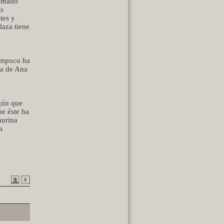
tomado
as
tes y
laza tiene
Tampoco ha
ía de Ana
gún que
ue éste ha
aurina
a