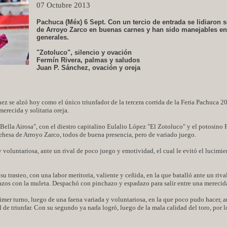
07 Octubre 2013
Pachuca (Méx) 6 Sept. Con un tercio de entrada se lidiaron s
de Arroyo Zarco en buenas carnes y han sido manejables en
generales.
"Zotoluco", silencio y ovación
Fermín Rivera, palmas y saludos
Juan P. Sánchez, ovación y oreja
z se alzó hoy como el único triunfador de la tercera corrida de la Feria Pachuca 2
merecida y solitaria oreja.
 "Bella Airosa", con el diestro capitalino Eulalio López "El Zotoluco" y el potosino
dehesa de Arroyo Zarco, todos de buena presencia, pero de variado juego.
 voluntariosa, ante un rival de poco juego y emotividad, el cual le evitó el lucimie
 trasteo, con una labor meritoria, valiente y ceñida, en la que batalló ante un riva
razos con la muleta. Despachó con pinchazo y espadazo para salir entre una merecid
imer turno, luego de una faena variada y voluntariosa, en la que poco pudo hacer, a
d de triunfar. Con su segundo ya nada logró, luego de la mala calidad del toro, por 