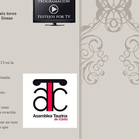
eis toros
 líneas
013 en la
 Fermín
nto.
l soso
a ovación.
nte un toro
lo que