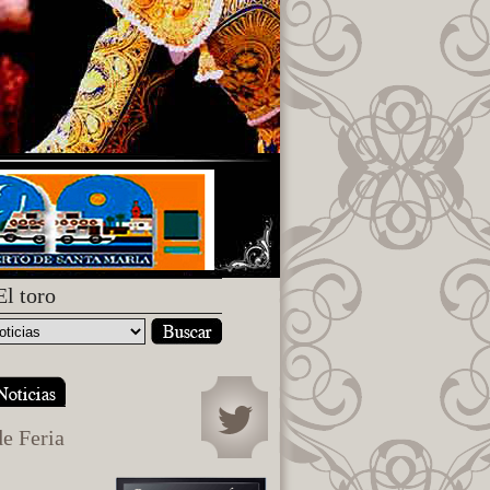
El toro
de Feria