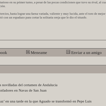
rioso en su primer turno, a pesar de las pocas condiciones que tuvo su rival, al c
ción.
ercios, hasta lograr una faena variada, valiente y muy lucida, ante el toro de mejor
 con un espadazo para cortar la solitaria oreja que le dio el triunfo.
book
Meneame
Enviar a un amigo
as novilladas del certamen de Andalucia
unfadores en Navas de San Juan
az’ en una tarde en la que Aguado se transformó en Pepe Luis