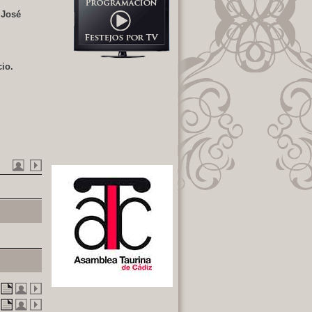
 José
cio.