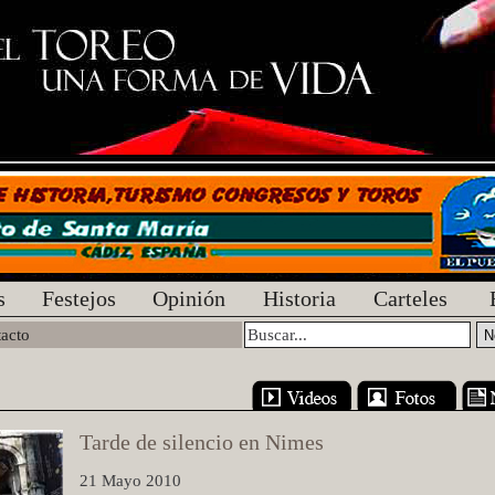
s
Festejos
Opinión
Historia
Carteles
acto
Tarde de silencio en Nimes
21 Mayo 2010