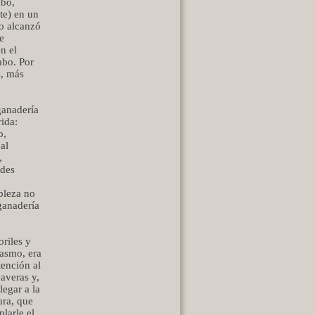
abo,
te) en un
o alcanzó
e
n el
abo. Por
s, más
ganadería
ida:
o,
al
,
ndes
bleza no
 ganadería
oriles y
iasmo, era
tención al
maveras y,
legar a la
ura, que
larle el