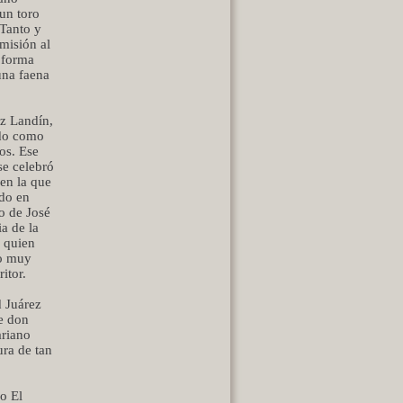
un toro
 Tanto y
misión al
a forma
una faena
ez Landín,
ado como
os. Ese
se celebró
 en la que
ido en
jo de José
a de la
e quien
ro muy
itor.
d Juárez
de don
ariano
ura de tan
o El