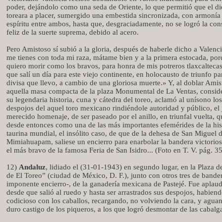
poder, dejándolo como una seda de Oriente, lo que permitió que el die
toreara a placer, sumergido una embestida sincronizada, con armonía
espíritu entre ambos, hasta que, desgraciadamente, no se logró la c
feliz de la suerte suprema, debido al acero.
Pero Amistoso sí subió a la gloria, después de haberle dicho a Valenc
me tienes con toda mi raza, mátame bien y a la primera estocada, po
quiero morir como los bravos, para honra de mis potreros tlaxcaltecas
que salí un día para este viejo continente, en holocausto de triunfo pa
divisa que llevo, a cambio de una gloriosa muerte.» Y, al doblar Amis
aquella masa compacta de la plaza Monumental de La Ventas, consid
su legendaria historia, cuna y cátedra del toreo, aclamó al unísono lo
despojos del aquel toro mexicano rindiéndole autoridad y público, el 
merecido homenaje, de ser paseado por el anillo, en triunfal vuelta,
desde entonces como una de las más importantes efemérides de la his
taurina mundial, el insólito caso, de que de la dehesa de San Miguel 
Mimiahuapam, saliese un encierro para enarbolar la bandera victorios
el más bravo de la famosa Feria de San Isidro... (Foto en T. V. pág. 35
12)
Andaluz
, lidiado el (31-01-1943) en segundo lugar, en la Plaza d
de El Toreo” (ciudad de México, D. F.), junto con otros tres de bande
imponente encierro-, de la ganadería mexicana de Pastejé. Fue aplau
desde que salió al ruedo y hasta ser arrastrados sus despojos, habiend
codicioso con los caballos, recargando, no volviendo la cara, y agua
duro castigo de los piqueros, a los que logró desmontar de las cabalg