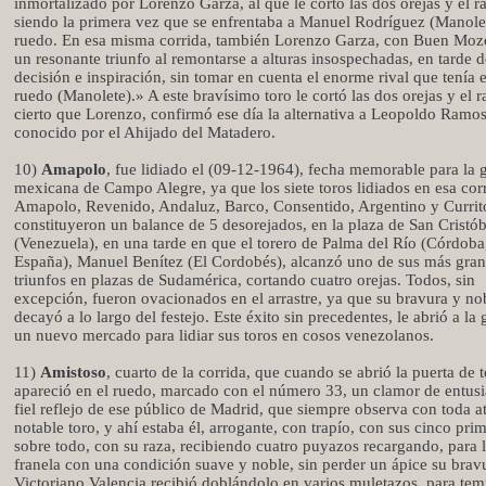
inmortalizado por Lorenzo Garza, al que le cortó las dos orejas y el r
siendo la primera vez que se enfrentaba a Manuel Rodríguez (Manole
ruedo. En esa misma corrida, también Lorenzo Garza, con Buen Moz
un resonante triunfo al remontarse a alturas insospechadas, en tarde d
decisión e inspiración, sin tomar en cuenta el enorme rival que tenía e
ruedo (Manolete).» A este bravísimo toro le cortó las dos orejas y el r
cierto que Lorenzo, confirmó ese día la alternativa a Leopoldo Ramo
conocido por el Ahijado del Matadero.
10)
Amapolo
, fue lidiado el (09-12-1964), fecha memorable para la 
mexicana de Campo Alegre, ya que los siete toros lidiados en esa corr
Amapolo, Revenido, Andaluz, Barco, Consentido, Argentino y Currit
constituyeron un balance de 5 desorejados, en la plaza de San Cristób
(Venezuela), en una tarde en que el torero de Palma del Río (Córdoba
España), Manuel Benítez (El Cordobés), alcanzó uno de sus más gra
triunfos en plazas de Sudamérica, cortando cuatro orejas. Todos, sin
excepción, fueron ovacionados en el arrastre, ya que su bravura y no
decayó a lo largo del festejo. Este éxito sin precedentes, le abrió a la
un nuevo mercado para lidiar sus toros en cosos venezolanos.
11)
Amistoso
, cuarto de la corrida, que cuando se abrió la puerta de t
apareció en el ruedo, marcado con el número 33, un clamor de entus
fiel reflejo de ese público de Madrid, que siempre observa con toda a
notable toro, y ahí estaba él, arrogante, con trapío, con sus cinco pri
sobre todo, con su raza, recibiendo cuatro puyazos recargando, para l
franela con una condición suave y noble, sin perder un ápice su brav
Victoriano Valencia recibió doblándolo en varios muletazos, para temp