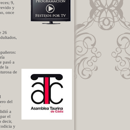
eces; 9,
trevido y
no, once
e 26
ndultados,
mpañeros:
ría
e pasó a
de la
nturosa de
l
ero del
y
lidió a
par el
 decir,
codicia y