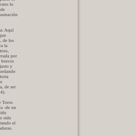
stro lo
 de
onsumación
ia: Aquí
rque
, de los
ra la
toso,
erada por
s bravos
justo y
 quedando
toria
de
a, de ser
4).
e Toros
ra -de un
dido
o sido
ntando el
aduras.