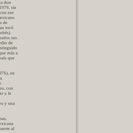
ña don
1979, sin
 con ese
mexicano
s de
ue tocó
obés).
nados sus
edio de
istinguido
 que más a
país que
976), en
ía
o
os, con
er y le
ero y una
pas,
mexicana
uerte al