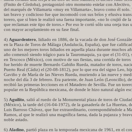
(Finito de Córdoba), protagonizó otro momento estelar con Afectivo, 
del marqués de Villamarta «muy en Villamarta», bravo como él solo.
tan bravo y codicioso fue que incomodó con sus bríos y efusiva trans
torero, que si bien le realizó una faena importante, «no lo crujió de l
que reclaman este tipo de toros.» Por eso le cortó sólo una oreja tras 
con mayor acoplamiento en su fase final.
4)
Aguardentero
, lidiado en 1886, de la vacada de don José Gonzál
en la Plaza de Toros de Málaga (Andalucía, España), que fue calific
uno de los mejores toros lidiados en aquella plaza durante muchos añ
año comenzó siendo trágico para la Tauromaquia, ya que el (31-01), 
en Texcoco (México), con motivo de sus fiestas, una corrida de toros
fue herido de muerte Bernardo Gabiño Rueda, matador de toros, nac
Puerto Real (Cádiz) el (20-08-1812), por lo que era del signo Leo, hi
Gaviño y de María de las Nieves Rueda, muriendo a las nueve y medi
noche del día 3 de febrero. Era pariente, de Juan León (Leoncillo), d
recibió las primeras lecciones en el Matadero de Sevilla. Fue un tore
popular en la República mexicana, de donde le hizo natural algún escr
5)
Aguilito
, salió al ruedo de la Monumental plaza de toros de Ciuda
(México), la tarde del (16-04-1972), de la ganadería de La Huertas, 
Luis Barroso Chávez, que fue extraordinario, correspondiéndole a M
Ramos, al que le realizó una magnífica faena, dada la pujanza y brav
noble astado.
6)
Aladino
, partió plaza en la temporada mexicana de 1961, en el cos