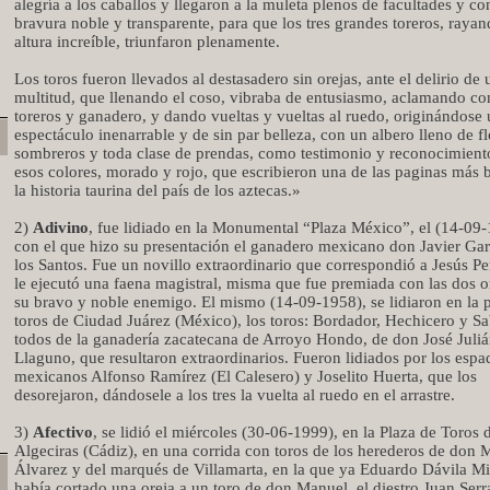
alegría a los caballos y llegaron a la muleta plenos de facultades y c
bravura noble y transparente, para que los tres grandes toreros, raya
altura increíble, triunfaron plenamente.
Los toros fueron llevados al destasadero sin orejas, ante el delirio de 
multitud, que llenando el coso, vibraba de entusiasmo, aclamando co
toreros y ganadero, y dando vueltas y vueltas al ruedo, originándose
espectáculo inenarrable y de sin par belleza, con un albero lleno de fl
sombreros y toda clase de prendas, como testimonio y reconocimient
esos colores, morado y rojo, que escribieron una de las paginas más b
la historia taurina del país de los aztecas.»
2)
Adivino
, fue lidiado en la Monumental “Plaza México”, el (14-09
con el que hizo su presentación el ganadero mexicano don Javier Gar
los Santos. Fue un novillo extraordinario que correspondió a Jesús Pe
le ejecutó una faena magistral, misma que fue premiada con las dos o
su bravo y noble enemigo. El mismo (14-09-1958), se lidiaron en la 
toros de Ciudad Juárez (México), los toros: Bordador, Hechicero y Sa
todos de la ganadería zacatecana de Arroyo Hondo, de don José Juli
Llaguno, que resultaron extraordinarios. Fueron lidiados por los espa
mexicanos Alfonso Ramírez (El Calesero) y Joselito Huerta, que los
desorejaron, dándosele a los tres la vuelta al ruedo en el arrastre.
3)
Afectivo
, se lidió el miércoles (30-06-1999), en la Plaza de Toros 
Algeciras (Cádiz), en una corrida con toros de los herederos de don 
Álvarez y del marqués de Villamarta, en la que ya Eduardo Dávila Mi
había cortado una oreja a un toro de don Manuel, el diestro Juan Ser