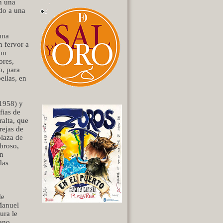
on una
ndo a una
una
n fervor a
 un
ores,
o, para
ellas, en
-1958) y
fias de
ralta, que
rejas de
plaza de
broso,
án
das
de
Manuel
ura le
rano