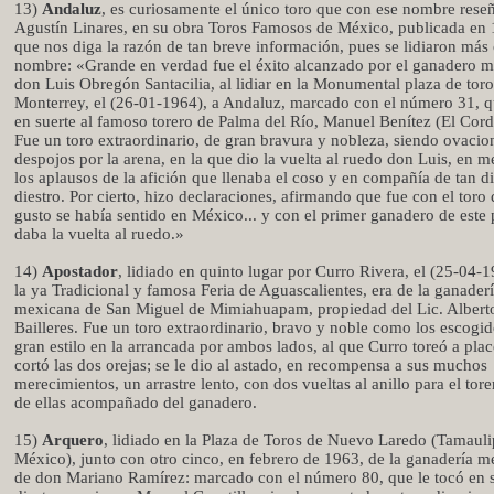
13)
Andaluz
, es curiosamente el único toro que con ese nombre rese
Agustín Linares, en su obra Toros Famosos de México, publicada en 
que nos diga la razón de tan breve información, pues se lidiaron más
nombre: «Grande en verdad fue el éxito alcanzado por el ganadero 
don Luis Obregón Santacilia, al lidiar en la Monumental plaza de toro
Monterrey, el (26-01-1964), a Andaluz, marcado con el número 31, q
en suerte al famoso torero de Palma del Río, Manuel Benítez (El Cord
Fue un toro extraordinario, de gran bravura y nobleza, siendo ovacio
despojos por la arena, en la que dio la vuelta al ruedo don Luis, en m
los aplausos de la afición que llenaba el coso y en compañía de tan d
diestro. Por cierto, hizo declaraciones, afirmando que fue con el toro
gusto se había sentido en México... y con el primer ganadero de este 
daba la vuelta al ruedo.»
14)
Apostador
, lidiado en quinto lugar por Curro Rivera, el (25-04-1
la ya Tradicional y famosa Feria de Aguascalientes, era de la ganader
mexicana de San Miguel de Mimiahuapam, propiedad del Lic. Albert
Bailleres. Fue un toro extraordinario, bravo y noble como los escogid
gran estilo en la arrancada por ambos lados, al que Curro toreó a plac
cortó las dos orejas; se le dio al astado, en recompensa a sus muchos
merecimientos, un arrastre lento, con dos vueltas al anillo para el tor
de ellas acompañado del ganadero.
15)
Arquero
, lidiado en la Plaza de Toros de Nuevo Laredo (Tamauli
México), junto con otro cinco, en febrero de 1963, de la ganadería 
de don Mariano Ramírez: marcado con el número 80, que le tocó en s