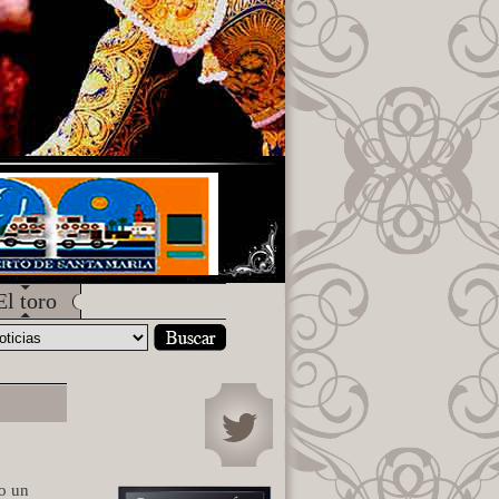
El toro
lo un