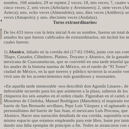
nombre, 168 astados; 29 se repiten 2 veces; 18, tres veces; 7, cuatro v
cinco veces; 2, seis veces (Arbolario y Aventurero); 2, siete veces (A
Azteca); uno, ocho veces (Almendrito); uno, diez veces (Artillero); u
veces (Amapolo); y uno, diecisiete veces (Andaluz).
Toros extraordinarios:
De los 433 toros con la letra inicial A en su nombre, fueron un total d
astados los que fueron calificados de extraordinarios, sin incluir los i
cuales fueron:
1)
Abanico
, lidiado en la corrida del (17-02-1946), junto con sus co
Tilapo, Cazador, Cilindrero, Platino, Troyano y Abanico, de la ganade
mexicana de Cuaxamalucan, que se convirtió en una tarde triunfal qu
los anales de la historia taurina de México, en el ruedo de “El Toreo” 
ciudad de México, en la que toreros y público tuvieron la ocasión ve
vivir uno de los acontecimientos más grandiosos y resonantes.
«En aquella tarde memorable -nos describió don Agustín Linares-, de
imborrable recuerdo para los que asistieron a la plaza, salieron de los
chiqueros los seis astados en el orden citado. Figuraban en el cartel, e
Monstruo de Córdoba, Manuel Rodríguez (Manolete); el inspirado tor
barrio de San Bernardo sevillano, Pepe Luis Vázquez y el agitanado 
personalísimo del barrio de San Juan, el mexicano Luis Procuna, que 
Abanico. Hacer una narración detallada de esa corrida, supondría ocu
mismo espacio que estamos empleando para este libro, baste por tanto
dando una lidia ejemplar de principio a fin. Todos se arrancaron con 