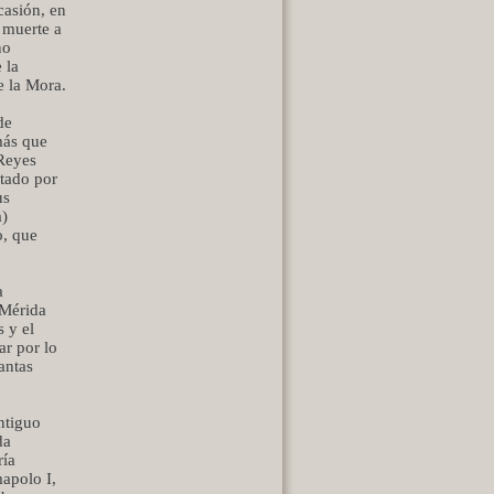
casión, en
a muerte a
no
 la
 la Mora.
de
más que
 Reyes
ltado por
us
a)
o, que
a
 Mérida
s y el
ar por lo
antas
ntiguo
da
ría
mapolo I,