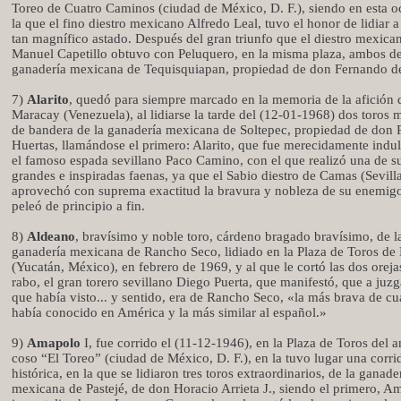
Toreo de Cuatro Caminos (ciudad de México, D. F.), siendo en esta o
la que el fino diestro mexicano Alfredo Leal, tuvo el honor de lidiar 
tan magnífico astado. Después del gran triunfo que el diestro mexica
Manuel Capetillo obtuvo con Peluquero, en la misma plaza, ambos de
ganadería mexicana de Tequisquiapan, propiedad de don Fernando de
7)
Alarito
, quedó para siempre marcado en la memoria de la afición 
Maracay (Venezuela), al lidiarse la tarde del (12-01-1968) dos toros 
de bandera de la ganadería mexicana de Soltepec, propiedad de don
Huertas, llamándose el primero: Alarito, que fue merecidamente indu
el famoso espada sevillano Paco Camino, con el que realizó una de s
grandes e inspiradas faenas, ya que el Sabio diestro de Camas (Sevill
aprovechó con suprema exactitud la bravura y nobleza de su enemig
peleó de principio a fin.
8)
Aldeano
, bravísimo y noble toro, cárdeno bragado bravísimo, de l
ganadería mexicana de Rancho Seco, lidiado en la Plaza de Toros de
(Yucatán, México), en febrero de 1969, y al que le cortó las dos oreja
rabo, el gran torero sevillano Diego Puerta, que manifestó, que a juzg
que había visto... y sentido, era de Rancho Seco, «la más brava de cu
había conocido en América y la más similar al español.»
9)
Amapolo
I, fue corrido el (11-12-1946), en la Plaza de Toros del a
coso “El Toreo” (ciudad de México, D. F.), en la tuvo lugar una corri
histórica, en la que se lidiaron tres toros extraordinarios, de la ganade
mexicana de Pastejé, de don Horacio Arrieta J., siendo el primero, A