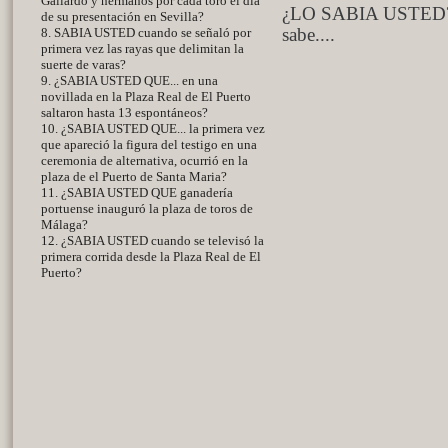
Gallardo y hermanos por cada toro el día
¿LO SABIA USTED? 
de su presentación en Sevilla?
8. SABIA USTED cuando se señaló por
sabe....
primera vez las rayas que delimitan la
suerte de varas?
9. ¿SABIA USTED QUE... en una
novillada en la Plaza Real de El Puerto
saltaron hasta 13 espontáneos?
10. ¿SABIA USTED QUE... la primera vez
que apareció la figura del testigo en una
ceremonia de alternativa, ocurrió en la
plaza de el Puerto de Santa Maria?
11. ¿SABIA USTED QUE ganadería
portuense inauguró la plaza de toros de
Málaga?
12. ¿SABIA USTED cuando se televisó la
primera corrida desde la Plaza Real de El
Puerto?