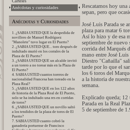
Carteles
Rescatamos hoy una a
Anécdotas y curiosidades
sepan, pero que ocasi
Anécdotas y Curiosidades
José Luis Parada se a
plaza para matar 6 tor
1. ¿SABIA USTED QUE la despedida de
Así lo hizo y de esa m
novillero de Manuel Rodríguez
"Manolete" tuvo lugar en El Puerto?
septiembre de nuevo 
2. ¿SABIA USTED QUE... toro después de
corrida del Marqués 
indultado murió en los corrales de la
mano entre José Luis
Plaza de El Puerto?
Diestro "Cañailla" sa
3. ¿SABIA USTED QUE un alcalde invitó
a un torero a no torear más en la Plaza de
tarde por lo que el s
El Puerto?
los 6 toros del Marqu
4. SABIA USTED cuantos toreros de
a la historia de nuest
nacionalidad Francesa han toreado en la
Plaza Real?
semana.
5. ¿SABIA USTED QUE en los 122 años
de historia de la Plaza Real de El Puerto,
Explicado queda; 12 
solo se ha indultado una res en corridas
de toros?
Parada en la Real Pla
6. ¿SABIA USTED QUE un novillo saltó
5 de septiembre de 1.
a los tendidos de la plaza de toros de El
Puerto?
7. SABIA USTED cuanto cobró la
ganadería portuense de Francisco