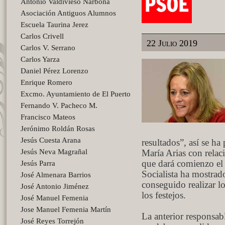
Antonio Valdivieso Narbona
Asociación Antiguos Alumnos
Escuela Taurina Jerez
Carlos Crivell
22 Julio 2019
Carlos V. Serrano
Carlos Yarza
Daniel Pérez Lorenzo
Enrique Romero
Excmo. Ayuntamiento de El Puerto
Fernando V. Pacheco M.
Francisco Mateos
Jerónimo Roldán Rosas
Jesús Cuesta Arana
resultados”, así se ha
Jesús Neva Magrañal
María Arias con relac
que dará comienzo el
Jesús Parra
Socialista ha mostrad
José Almenara Barrios
conseguido realizar l
José Antonio Jiménez
los festejos.
José Manuel Femenia
Jose Manuel Femenia Martín
La anterior responsab
José Reyes Torrejón