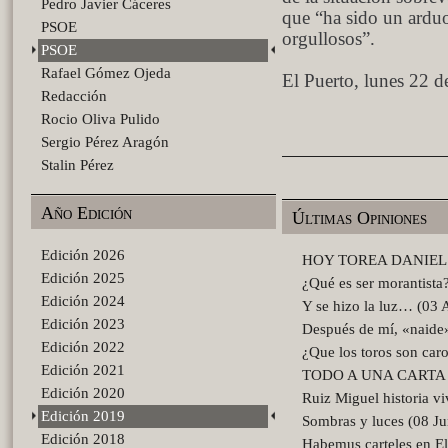
Pedro Javier Cáceres
que “ha sido un ardu
PSOE
orgullosos”.
PSOE
Rafael Gómez Ojeda
El Puerto, lunes 22 d
Redacción
Rocio Oliva Pulido
Sergio Pérez Aragón
Stalin Pérez
Año Edición
Últimas Opiniones
Edición 2026
HOY TOREA DANIEL C
Edición 2025
¿Qué es ser morantista
Edición 2024
Y se hizo la luz… (03 
Edición 2023
Después de mí, «naid
Edición 2022
¿Que los toros son car
Edición 2021
TODO A UNA CARTA (2
Edición 2020
Ruiz Miguel historia vi
Edición 2019
Sombras y luces (08 J
Edición 2018
Habemus carteles en El