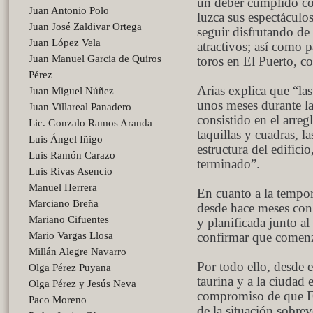
un deber cumplido con
Juan Antonio Polo
luzca sus espectáculos
Juan José Zaldivar Ortega
seguir disfrutando de
Juan López Vela
atractivos; así como p
Juan Manuel Garcia de Quiros
toros en El Puerto, 
Pérez
Arias explica que “l
Juan Miguel Núñez
unos meses durante la 
Juan Villareal Panadero
consistido en el arreg
Lic. Gonzalo Ramos Aranda
taquillas y cuadras, l
Luis Ángel Iñigo
estructura del edific
Luis Ramón Carazo
terminado”.
Luis Rivas Asencio
Manuel Herrera
En cuanto a la tempor
Marciano Breña
desde hace meses con
Mariano Cifuentes
y planificada junto a
Mario Vargas Llosa
confirmar que comenza
Millán Alegre Navarro
Por todo ello, desde e
Olga Pérez Puyana
taurina y a la ciudad
Olga Pérez y Jesús Neva
compromiso de que El
Paco Moreno
de la situación sobrev