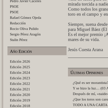
Pedro Javier Cáceres
mirada torcida a nadi
PSOE
Como todos los grand
PSOE
toro en el campo y en
Rafael Gómez Ojeda
Redacción
Siempre, suena desde 
Rocio Oliva Pulido
para Miguel Báez (El L
Es el mejor premio ¡A
Sergio Pérez Aragón
mares de su vida.
Stalin Pérez
Jesús Cuesta Arana
Año Edición
Edición 2026
Edición 2025
Últimas Opiniones
Edición 2024
Edición 2023
¿Qué es ser morantista
Edición 2022
Y se hizo la luz… (03 
Edición 2021
Después de mí, «naid
Edición 2020
¿Que los toros son car
Edición 2019
TODO A UNA CARTA (2
Edición 2018