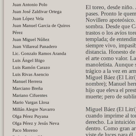
Juan Antonio Polo
El toreo, desde niño. 
Juan José Zaldivar Ortega
pases. Pronto le quem
Juan López Vela
Novillero apoteósico. 
Juan Manuel Garcia de Quiros
sombra. Desde que Ca
trastos o los avíos tor
Pérez
templada; de entendim
Juan Miguel Núñez
siempre vivo, impasib
Juan Villareal Panadero
distancia. Honesto de
Lic. Gonzalo Ramos Aranda
el arte como valor. L
Luis Ángel Iñigo
manoletista. Aunque s
Luis Ramón Carazo
trágico a la vez en a
Luis Rivas Asencio
Miguel Báez (El Litri
Manuel Herrera
nombre); Manuel herm
Marciano Breña
hijo que eleva el pres
Mariano Cifuentes
muerte; pero de sublim
Mario Vargas Llosa
Miguel Báez (El Litri)
Millán Alegre Navarro
cuando imprime al tor
Olga Pérez Puyana
derecho. La intuición
Olga Pérez y Jesús Neva
dentro. Como gran art
Paco Moreno
viste de luces para él