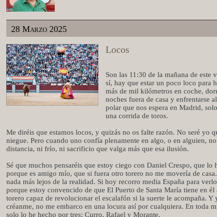
28 Marzo 2025
Locos
Son las 11:30 de la mañana de este v
sí, hay que estar un poco loco para 
más de mil kilómetros en coche, dor
noches fuera de casa y enfrentarse al
polar que nos espera en Madrid, solo
una corrida de toros.
Me diréis que estamos locos, y quizás no os falte razón. No seré yo q
niegue. Pero cuando uno confía plenamente en algo, o en alguien, n
distancia, ni frío, ni sacrificio que valga más que esa ilusión.
Sé que muchos pensaréis que estoy ciego con Daniel Crespo, que lo 
porque es amigo mío, que si fuera otro torero no me movería de casa
nada más lejos de la realidad. Si hoy recorro media España para verlo
porque estoy convencido de que El Puerto de Santa María tiene en él
torero capaz de revolucionar el escalafón si la suerte le acompaña. Y 
créanme, no me embarco en una locura así por cualquiera. En toda m
solo lo he hecho por tres: Curro, Rafael y Morante.