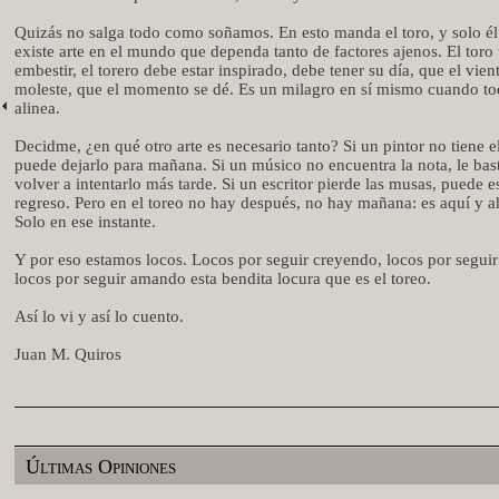
Quizás no salga todo como soñamos. En esto manda el toro, y solo é
existe arte en el mundo que dependa tanto de factores ajenos. El toro
embestir, el torero debe estar inspirado, debe tener su día, que el vien
moleste, que el momento se dé. Es un milagro en sí mismo cuando to
alinea.
Decidme, ¿en qué otro arte es necesario tanto? Si un pintor no tiene el
puede dejarlo para mañana. Si un músico no encuentra la nota, le bas
volver a intentarlo más tarde. Si un escritor pierde las musas, puede e
regreso. Pero en el toreo no hay después, no hay mañana: es aquí y a
Solo en ese instante.
Y por eso estamos locos. Locos por seguir creyendo, locos por segui
locos por seguir amando esta bendita locura que es el toreo.
Así lo vi y así lo cuento.
Juan M. Quiros
Últimas Opiniones