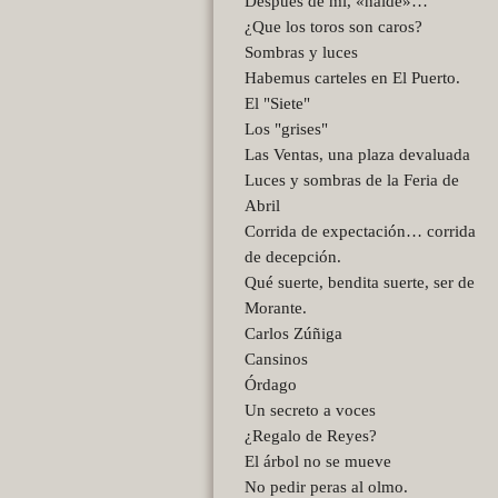
Después de mí, «naide»…
¿Que los toros son caros?
Sombras y luces
Habemus carteles en El Puerto.
El "Siete"
Los "grises"
Las Ventas, una plaza devaluada
Luces y sombras de la Feria de
Abril
Corrida de expectación… corrida
de decepción.
Qué suerte, bendita suerte, ser de
Morante.
Carlos Zúñiga
Cansinos
Órdago
Un secreto a voces
¿Regalo de Reyes?
El árbol no se mueve
No pedir peras al olmo.