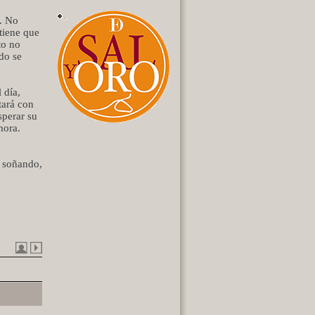
l. No
 tiene que
to no
do se
 día,
tará con
sperar su
hora.
r soñando,