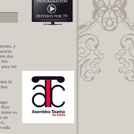
iernes, y
hacerse
mir dos
 frío
 para ver
uien lo
o hay
hago
. Pero
 torear es
 a un
yo,
i vida