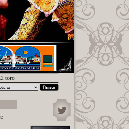
El toro
ez