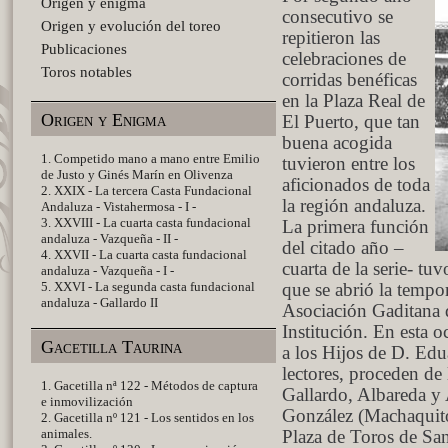
Origen y enigma
consecutivo se
Origen y evolución del toreo
repitieron las
Publicaciones
celebraciones de
Toros notables
corridas benéficas
en la Plaza Real de
Origen y Enigma
El Puerto, que tan
buena acogida
1. Competido mano a mano entre Emilio
tuvieron entre los
de Justo y Ginés Marín en Olivenza
aficionados de toda
2. XXIX - La tercera Casta Fundacional
la región andaluza.
Andaluza - Vistahermosa - I -
3. XXVIII - La cuarta casta fundacional
La primera función
andaluza - Vazqueña - II -
del citado año –
4. XXVII - La cuarta casta fundacional
cuarta de la serie- t
andaluza - Vazqueña - I -
5. XXVI - La segunda casta fundacional
que se abrió la tempor
andaluza - Gallardo II
Asociación Gaditana d
Institución. En esta 
Gacetilla Taurina
a los Hijos de D. Edu
lectores, proceden de
1. Gacetilla nª 122 - Métodos de captura
Gallardo, Albareda y A
e inmovilización
González (Machaquito
2. Gacetilla nº 121 - Los sentidos en los
animales.
Plaza de Toros de San