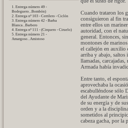
que el susto de rigor.
1. Entrega número 49 -
Bodeguero...Bombón)
Cuando trataron los g
2. Entrega nº 103 - Cerrilero - Ciclón
consiguieron al fin t
3. Entrega número 42 - Barba
entre ellos un mariner
Blanca...Barbero
4. Entrega nº 111 - (Cirquero - Ciruelo)
autoridad, con el nat
5. Entrega número 21 -
general. Entonces, si
Amargoso...Amistoso
montones de marinos a
el callejón en auxili
arriba y abajo, saltos
llamadas, carcajadas, 
Armada había invadid
Entre tanto, el espont
aprovechaba la ocasió
escabulléndose sólo D
del Ayudante de Marin
de su energía y de su
orden y a la disciplin
sometidos al principio
cabeza gacha, por la p