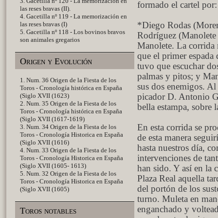
3. Gacetilla nº 120 - La memorización en
formado el cartel por:
las reses bravas (II).
4. Gacetilla nº 119 - La memorización en
las reses bravas (I)
*Diego Rodas (Moreni
5. Gacetilla nº 118 - Los bovinos bravos
Rodríguez (Manolete I)
son animales gregarios
Manolete. La corrida r
que el primer espada d
Origen y Evolución
tuvo que escuchar do
palmas y pitos; y Mano
1. Num. 36 Origen de la Fiesta de los
sus dos enemigos. Al in
Toros - Cronología histórica en España
(Siglo XVII (1623)
picador D. Antonio G
2. Num. 35 Origen de la Fiesta de los
bella estampa, sobre la
Toros - Cronología histórica en España
(Siglo XVII (1617-1619)
En esta corrida se pro
3. Num. 34 Origen de la Fiesta de los
Toros - Cronología Historica en España
de esta manera seguir
(Siglo XVII (1616)
hasta nuestros día, co
4. Num. 33 Origen de la Fiesta de los
intervenciones de tan
Toros - Cronología Historica en España
(Siglo XVII (1605- 1613)
han sido. Y así en la 
5. Num. 32 Origen de la Fiesta de los
Plaza Real aquella tar
Toros - Cronología Historica en España
del portón de los sust
(Siglo XVII (1605)
turno. Muleta en man
enganchado y volteado
Toros notables