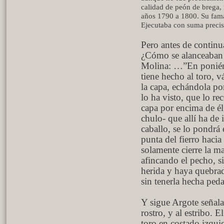
calidad de peón de brega, 
años 1790 a 1800. Su fama
Ejecutaba con suma precisió
Pero antes de continu
¿Cómo se alanceaban 
Molina: …”En poniéndo
tiene hecho al toro, 
la capa, echándola po
lo ha visto, que lo re
capa por encima de él
chulo- que allí ha de 
caballo, se lo pondrá 
punta del fierro hacia
solamente cierre la m
afincando el pecho, si
herida y haya quebrad
sin tenerla hecha ped
Y sigue Argote señala
rostro, y al estribo. 
toro en costado izquier