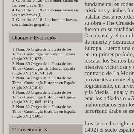
3. Gacetilla nº 120 - La memorización en
fundamental en todas 
las reses bravas (II).
cristianos y árabes fu
4. Gacetilla nº 119 - La memorización en
las reses bravas (I)
batalla. Basta recorda
5. Gacetilla nº 118 - Los bovinos bravos
su obra «The Crusade
son animales gregarios
fueron en su totalidad
Occidental y el mund
Origen y Evolución
de muerte y destrucc
Europa. Fueron una c
1. Num. 36 Origen de la Fiesta de los
en un primer período,
Toros - Cronología histórica en España
(Siglo XVII (1623)
rescatar los Santos L
2. Num. 35 Origen de la Fiesta de los
ofensiva victoriosa y
Toros - Cronología histórica en España
contrario de La Morim
(Siglo XVII (1617-1619)
3. Num. 34 Origen de la Fiesta de los
provocativamente el g
Toros - Cronología Historica en España
lógicamente, un inve
(Siglo XVII (1616)
y la Media Luna; y mi
4. Num. 33 Origen de la Fiesta de los
Toros - Cronología Historica en España
eran los odiados o «Gi
(Siglo XVII (1605- 1613)
mahometanos eran los 
5. Num. 32 Origen de la Fiesta de los
terrorismo árabe se e
Toros - Cronología Historica en España
(Siglo XVII (1605)
Los casi ocho siglos 
Toros notables
1492) el suelo españo