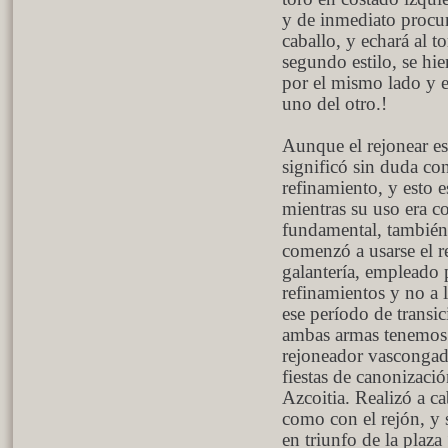
y de inmediato procur
caballo, y echará al t
segundo estilo, se hie
por el mismo lado y e
uno del otro.!
Aunque el rejonear e
significó sin duda con
refinamiento, y esto e
mientras su uso era c
fundamental, también e
comenzó a usarse el 
galantería, empleado
refinamientos y no a 
ese período de transic
ambas armas tenemos 
rejoneador vascongado
fiestas de canonizaci
Azcoitia. Realizó a ca
como con el rejón, y
en triunfo de la plaza