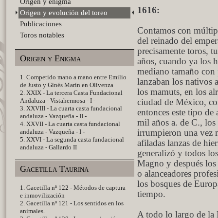
Origen y enigma
1616:
Origen y evolución del toreo
Publicaciones
Contamos con múltiple
Toros notables
del reinado del emper
precisamente toros, t
Origen y Enigma
años, cuando ya los h
mediano tamaño con p
1. Competido mano a mano entre Emilio
lanzaban los nativos 
de Justo y Ginés Marín en Olivenza
los mamuts, en los al
2. XXIX - La tercera Casta Fundacional
Andaluza - Vistahermosa - I -
ciudad de México, c
3. XXVIII - La cuarta casta fundacional
entonces este tipo de
andaluza - Vazqueña - II -
mil años a. de C., los
4. XXVII - La cuarta casta fundacional
andaluza - Vazqueña - I -
irrumpieron una vez 
5. XXVI - La segunda casta fundacional
afiladas lanzas de hie
andaluza - Gallardo II
generalizó y todos los
Magno y después los 
Gacetilla Taurina
o alanceadores profes
los bosques de Europ
1. Gacetilla nª 122 - Métodos de captura
tiempo.
e inmovilización
2. Gacetilla nº 121 - Los sentidos en los
animales.
A todo lo largo de la