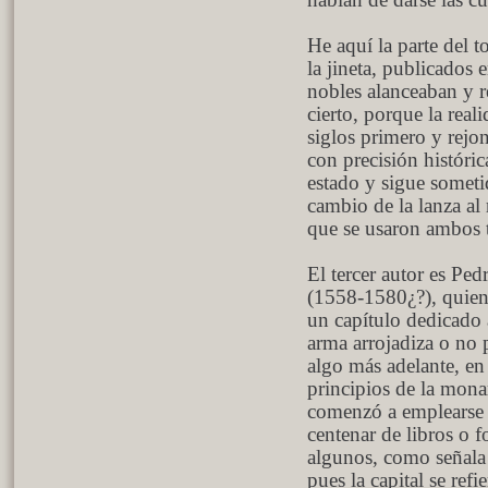
habían de darse las c
He aquí la parte del 
la jineta, publicados
nobles alanceaban y 
cierto, porque la real
siglos primero y rejo
con precisión históri
estado y sigue someti
cambio de la lanza al 
que se usaron ambos t
El tercer autor es Pe
(1558-1580¿?), quien 
un capítulo dedicado 
arma arrojadiza o no 
algo más adelante, en 
principios de la mona
comenzó a emplearse 
centenar de libros o f
algunos, como señala 
pues la capital se refie