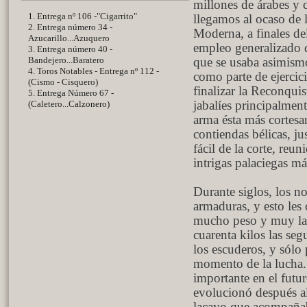
millones de árabes y 
1. Entrega nº 106 -"Cigarrito"
llegamos al ocaso de
2. Entrega número 34 -
Moderna, a finales de
Azucarillo...Azuquero
empleo generalizado d
3. Entrega número 40 -
Bandejero...Baratero
que se usaba asimismo
4. Toros Notables - Entrega nº 112 -
como parte de ejercic
(Cismo - Cisquero)
finalizar la Reconquis
5. Entrega Número 67 -
(Caletero...Calzonero)
jabalíes principalment
arma ésta más cortesa
contiendas bélicas, ju
fácil de la corte, reu
intrigas palaciegas 
Durante siglos, los n
armaduras, y esto les 
mucho peso y muy larg
cuarenta kilos las se
los escuderos, y sólo
momento de la lucha. 
importante en el futur
evolucionó después al