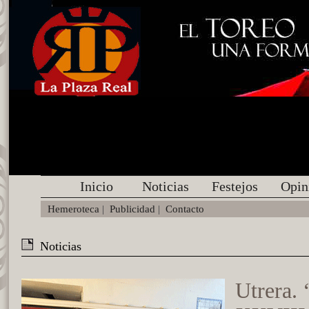
Inicio
Noticias
Festejos
Opin
Hemeroteca
|
Publicidad
|
Contacto
Noticias
Utrera. 