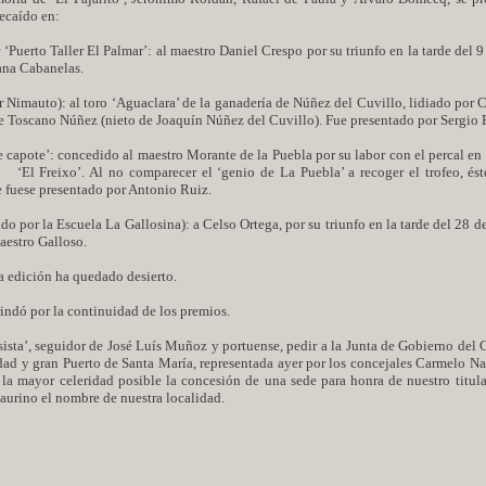
recaído en:
 ‘Puerto Taller El Palmar’: al maestro Daniel Crespo por su triunfo en la tarde del 9
sana Cabanelas.
r Nimauto): al toro ‘Aguaclara’ de la ganadería de Núñez del Cuvillo, lidiado por 
ue Toscano Núñez (nieto de Joaquín Núñez del Cuvillo). Fue presentado por Sergio 
e capote’: concedido al maestro Morante de la Puebla por su labor con el percal en 
‘El Freixo’. Al no comparecer el ‘genio de La Puebla’ a recoger el trofeo, és
e fuese presentado por Antonio Ruiz.
do por la Escuela La Gallosina): a Celso Ortega, por su triunfo en la tarde del 28 de
aestro Galloso.
sta edición ha quedado desierto.
rindó por la continuidad de los premios.
ista’, seguidor de José Luís Muñoz y portuense, pedir a la Junta de Gobierno del C
dad y gran Puerto de Santa María, representada ayer por los concejales Carmelo Na
la mayor celeridad posible la concesión de una sede para honra de nuestro titula
taurino el nombre de nuestra localidad.