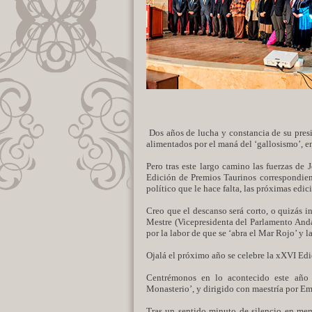
Dos años de lucha y constancia de su presi
alimentados por el maná del ‘gallosismo’, en
Pero tras este largo camino las fuerzas de 
Edición de Premios Taurinos correspondien
político que le hace falta, las próximas edi
Creo que el descanso será corto, o quizás 
Mestre (Vicepresidenta del Parlamento Anda
por la labor de que se ‘abra el Mar Rojo’ y 
Ojalá el próximo año se celebre la xXVI Ed
Centrémonos en lo acontecido este año e
Monasterio’, y dirigido con maestría por Em
Tras un sentido minuto de silencio en mem