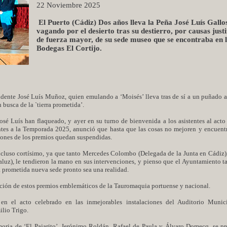
22 Noviembre 2025
El Puerto (Cádiz) Dos años lleva la Peña José Luís Gallo
vagando por el desierto tras su destierro, por causas justi
de fuerza mayor, de su sede museo que se encontraba en 
Bodegas El Cortijo.
dente José Luís Muñoz, quien emulando a ‘Moisés’ lleva tras de sí a un puñado a
 busca de la `tierra prometida’.
José Luís han flaqueado, y ayer en su turno de bienvenida a los asistentes al act
tes a la Temporada 2025, anunció que hasta que las cosas no mejoren y encuent
ciones de los premios quedan suspendidas.
incluso cortísimo, ya que tanto Mercedes Colombo (Delegada de la Junta en Cádiz
luz), le tendieron la mano en sus intervenciones, y pienso que el Ayuntamiento t
la prometida nueva sede pronto sea una realidad.
ición de estos premios emblemáticos de la Tauromaquia portuense y nacional.
n el acto celebrado en las inmejorables instalaciones del Auditorio Munici
ilio Trigo.
oria de ‘El Pajarito’, Jerónimo Roldán, Rafael de Paula y Álvaro Domecq, se pr