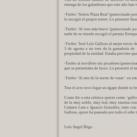
entrega de los galardones que este año han 
-Trofeo ‘Solera Plaza Real’ (patrocinado por
lo recogió el propio torero. Lo presentó Su
-Trofeo ‘Al toro más bravo’ (patrocinado po
tarde de su triunfo recogió el premio Enriq
-Trofeo ‘José Luís Galloso al mejor tercio d
3 de agosto a un toro de la ganadería de 
propiedad de la entidad. Estaba previsto qu
-Trofeo al novillero sin picadores (patrocina
que se presentaba de luces. Lo presentó el m
-Trofeo ‘Al arte de la suerte de varas’: en e
Tras el acto tuvo lugar un ágape donde se b
Como fin a esta crónica quiero como ‘gallos
de la muy noble, muy leal, muy taurina ciu
Carmen Lara e Ignacio González, trate con 
Galloso, quien ha paseado por todo el orbe 
Luís Ángel Íñigo.