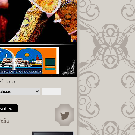
El toro
Peña