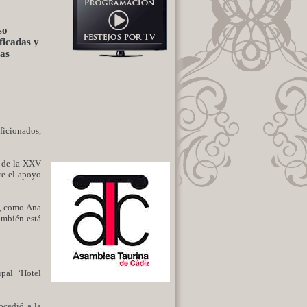
so
ficadas y
las
ficionados,
o de la XXV
re el apoyo
), como Ana
ambién está
pal ‘Hotel
ocedió a la