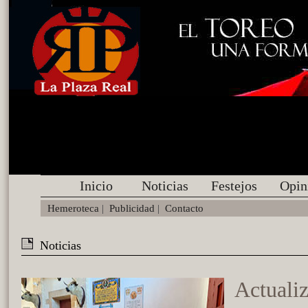
Inicio
Noticias
Festejos
Opin
Hemeroteca
|
Publicidad
|
Contacto
Noticias
Actualiz